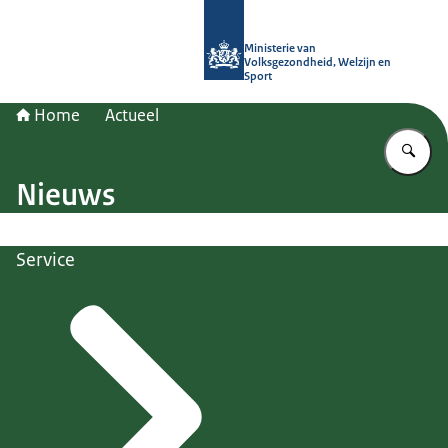
Naar de homepage van (Ont)Regel d
Ministerie van
Volksgezondheid, Welzijn en
Sport
Home
Actueel
Vu
Nieuws
Service