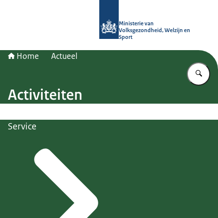
Naar de homepage van (Ont)Regel d
Ministerie van
Volksgezondheid, Welzijn en
Sport
Home
Actueel
Vu
Activiteiten
Service