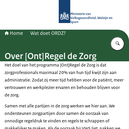
Naar de homepage van (Ont)Regel d
Ministerie van
Volksgezondheid, Welzijn en
Sport
Home
Wat doet ORDZ?
Vu
Over [Ont]Regel de Zorg
Het doel van het programma [Ont]Regel de Zorg is dat
zorgprofessionals maximaal 20% van hun tijd kwijt zijn aan
administratie. Zodat zij meer tijd hebben voor de patiënt, meer
vertrouwen en werkplezier ervaren en behouden blijven voor
de zorg.
Samen met alle partijen in de zorg werken we hier aan. We
ondersteunen zorgpartijen door samen de oorzaak van
onnodige regeldruk te vinden en regels te schrappen of
makkelijker te maken. Als de oorzaak bij VWS ligt, pakken we