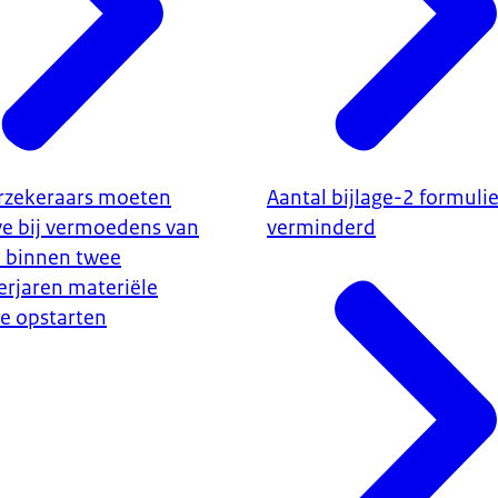
rzekeraars moeten
Aantal bijlage-2 formuli
ve bij vermoedens van
verminderd
) binnen twee
erjaren materiële
le opstarten