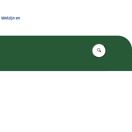
 Zorg
 Welzijn en
Vul in wat u z