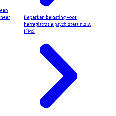
leen
nneer
Beperken belasting voor
herregistratie psychiaters n.a.v.
IFMS