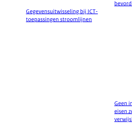
bevord
Gegevensuitwisseling bij ICT-
toepassingen stroomlijnen
Geen i
eisen z
verwijs