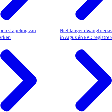
pen stapeling van
Niet langer dwangtoepa
erken
in Argus én EPD registre