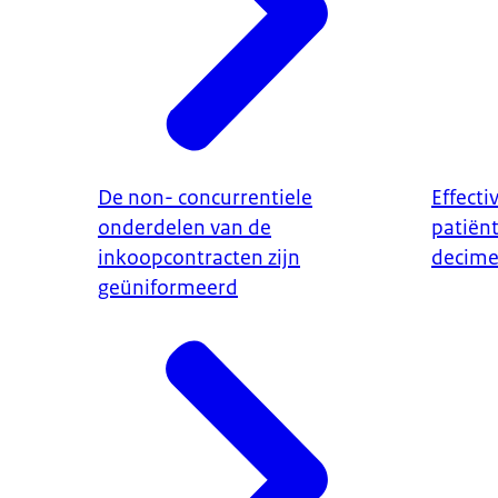
De non- concurrentiele
Effecti
onderdelen van de
patiën
inkoopcontracten zijn
decime
geüniformeerd