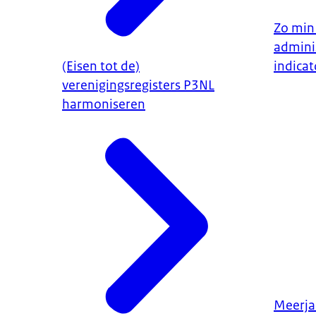
Zo min
adminis
(Eisen tot de)
indica
verenigingsregisters P3NL
harmoniseren
Meerja