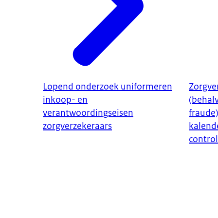
Lopend onderzoek uniformeren
Zorgve
inkoop- en
(behal
verantwoordingseisen
fraude
zorgverzekeraars
kalend
contro