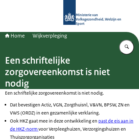
Naar de homepage van (Ont)Regel d
Ministerie van
Volksgezondheid, Welzijn en
Sport
Home
Wijkverpleging
Vu
Een schriftelijke
zorgovereenkomst is niet
nodig
Een schriftelijke zorgovereenkomst is niet nodig.
Dat bevestigen Actiz, VGN, Zorgthuisnl, V&VN, BPSW, ZN en
VWS (ORDZ) in een gezamenlijke verklaring.
Ook HKZ gaat mee in deze ontwikkeling en
past de eis aan in
de HKZ-norm
voor Verpleeghuizen, Verzorgingshuizen en
Thuiszorgorganisaties