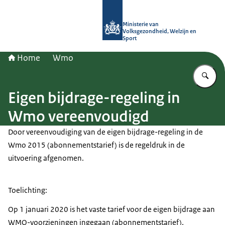
Naar de homepage van (Ont)Regel d
Ministerie van
Volksgezondheid, Welzijn en
Sport
Home
Wmo
Vu
Eigen bijdrage-regeling in
Wmo vereenvoudigd
Door vereenvoudiging van de eigen bijdrage-regeling in de
Wmo 2015 (abonnementstarief) is de regeldruk in de
uitvoering afgenomen.
Toelichting:
Op 1 januari 2020 is het vaste tarief voor de eigen bijdrage aan
WMO-voorzieningen ingegaan (abonnementstarief).