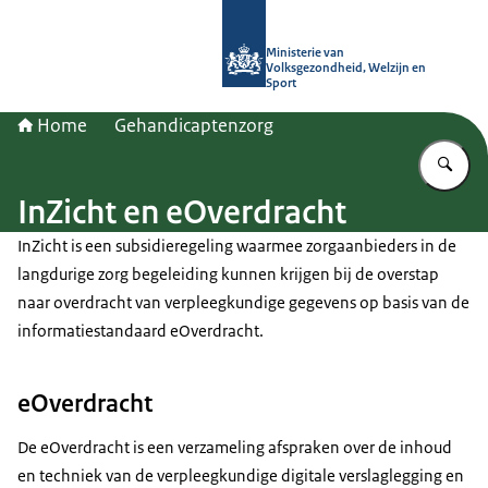
Naar de homepage van (Ont)Regel d
Ministerie van
Volksgezondheid, Welzijn en
Sport
Home
Gehandicaptenzorg
Vu
InZicht en eOverdracht
InZicht is een subsidieregeling waarmee zorgaanbieders in de
langdurige zorg begeleiding kunnen krijgen bij de overstap
naar overdracht van verpleegkundige gegevens op basis van de
informatiestandaard eOverdracht.
eOverdracht
De eOverdracht is een verzameling afspraken over de inhoud
en techniek van de verpleegkundige digitale verslaglegging en