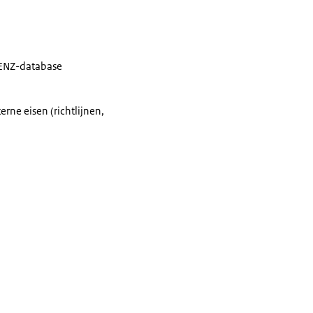
RENZ-database
rne eisen (richtlijnen,
.