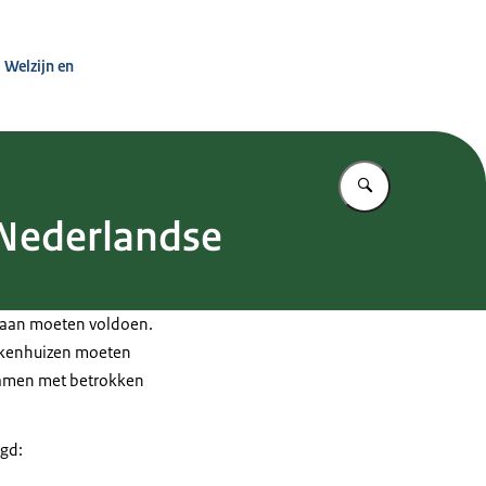
 Zorg
 Welzijn en
Vul in wat u z
r Nederlandse
n aan moeten voldoen.
iekenhuizen moeten
 samen met betrokken
egd: