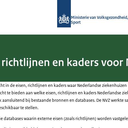
Naar de homepage van (Ont)Regel de
Ministerie van Volksgezondheid,
Sport
, richtlijnen en kaders voo
cht in de eisen, richtlijnen en kaders waar Nederlandse ziekenhuize
icht te bieden aan welke eisen, richtlijnen en kaders Nederlandse z
jk aansluitend bij bestaande bronnen en databases. De NVZ werkte
schikbaar te stellen.
ie databases waarin externe eisen (zoals richtlijnen) worden vastgel