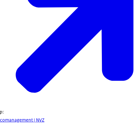
op:
sicomanagement | NVZ