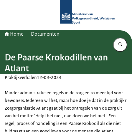
Naar de homepage van (Ont)Regel d
Ministerie van
Volksgezondheid, Welzijn en
Sport
Home
Documenten
Vu
De Paarse Krokodillen van
Atlant
Praktijkverhalen
12-03-2024
Minder administratie en regels in de zorg en zo meer tijd voor
bewoners. Iedereen wil het, maar hoe doe je dat in de praktijk?
Zorgorganisatie Atlant gaat bij het ontregelen van de zorg uit
van het motto: ‘Helpt het niet, dan doen we het niet.’ Een
regel, proces of handeling is een Paarse Krokodil als die niet
bijdraagt aan een goed leven voor de mensen die Atlant