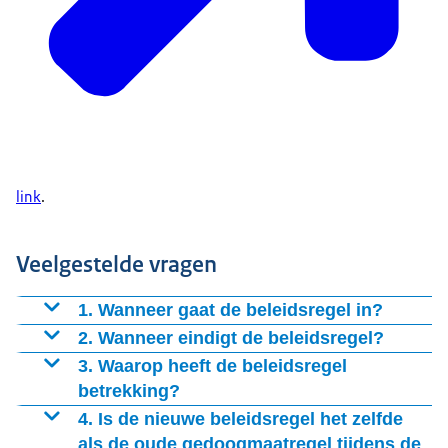
link
.
Veelgestelde vragen
1. Wanneer gaat de beleidsregel in?
De beleidsregel is op 11 april 2023 in werking
2. Wanneer eindigt de beleidsregel?
getreden.
De beleidsregel geldt zolang het huidige artikel 67
3. Waarop heeft de beleidsregel
Geneesmiddelenwet van kracht is. Als artikel 67 wordt
betrekking?
aangepast, dan wordt dat ook hier bekend gemaakt.
De beleidsregel heeft betrekking op: het voorschrijven
4. Is de nieuwe beleidsregel het zelfde
van een geneesmiddel tijdens of na een consult via
als de oude gedoogmaatregel tijdens de