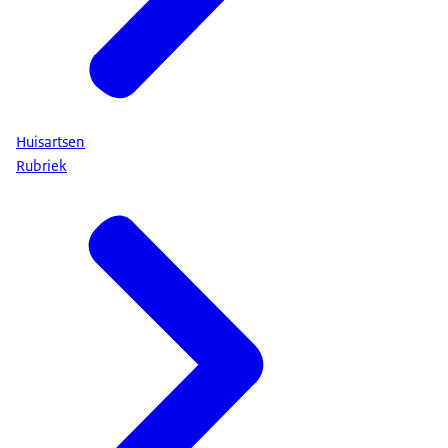
klachten en geschillen zorg (Wkkgz), de Wet op de
met de vervanger van een huisarts of medisch
beroepen in de individuele gezondheidszorg (Wet BIG)
specialist, of met de waarnemer van de huisarts op de
en de Wet op de geneeskundige
huisartsenpost.
behandelingsovereenkomst (Wgbo; boek 7, titel 7,
afdeling 5 van het Burgerlijk Wetboek).
Huisartsen
Rubriek