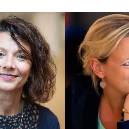
age met een portretfoto van Julliette van Eerd (links) en Gloria Gribling (recht