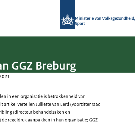
Naar de homepage van (Ont)Regel de
Ministerie van Volksgezondheid,
Sport
an GGZ Breburg
2021
len in een organisatie is betrokkenheid van
t artikel vertellen Julliette van Eerd (voorzitter raad
ribling (directeur behandelzaken en
j de regeldruk aanpakken in hun organisatie; GGZ