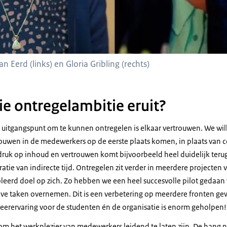
an Eerd (links) en Gloria Gribling (rechts)
lie ontregelambitie eruit?
 uitgangspunt om te kunnen ontregelen is elkaar vertrouwen. We will
rouwen in de medewerkers op de eerste plaats komen, in plaats van c
ruk op inhoud en vertrouwen komt bijvoorbeeld heel duidelijk terug 
ratie van indirecte tijd. Ontregelen zit verder in meerdere projecten
oleerd doel op zich. Zo hebben we een heel succesvolle pilot gedaan
eve taken overnemen. Dit is een verbetering op meerdere fronten ge
 leerervaring voor de studenten én de organisatie is enorm geholpen!
om het werkplezier van medewerkers leidend te laten zijn. De hang na