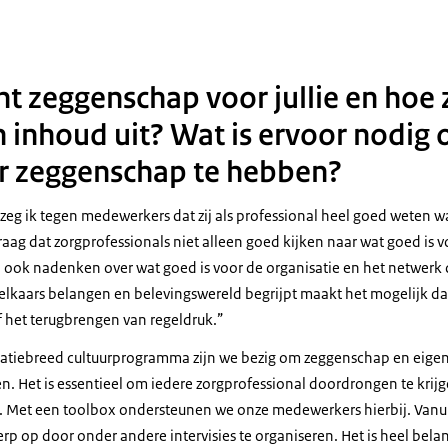
 zeggenschap voor jullie en hoe zi
 inhoud uit? Wat is ervoor nodig 
r zeggenschap te hebben?
 zeg ik tegen medewerkers dat zij als professional heel goed weten wa
aag dat zorgprofessionals niet alleen goed kijken naar wat goed is v
n ook nadenken over wat goed is voor de organisatie en het netwer
elkaars belangen en belevingswereld begrijpt maakt het mogelijk dat
f het terugbrengen van regeldruk.
atiebreed cultuurprogramma zijn we bezig om zeggenschap en eige
en. Het is essentieel om iedere zorgprofessional doordrongen te kri
. Met een toolbox ondersteunen we onze medewerkers hierbij. Vanui
erp op door onder andere intervisies te organiseren. Het is heel belan