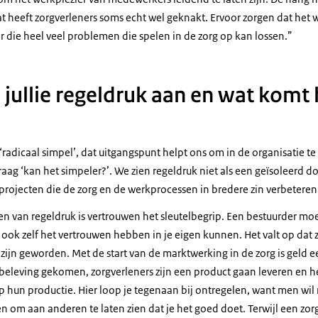
 heeft zorgverleners soms echt wel geknakt. Ervoor zorgen dat het w
 die heel veel problemen die spelen in de zorg op kan lossen.
jullie regeldruk aan en wat komt h
 ‘radicaal simpel’, dat uitgangspunt helpt ons om in de organisatie te
vraag ‘kan het simpeler?’. We zien regeldruk niet als een geïsoleerd d
projecten die de zorg en de werkprocessen in bredere zin verbeteren
en van regeldruk is vertrouwen het sleutelbegrip. Een bestuurder m
ook zelf het vertrouwen hebben in je eigen kunnen. Het valt op dat z
zijn geworden. Met de start van de marktwerking in de zorg is geld e
e beleving gekomen, zorgverleners zijn een product gaan leveren en 
hun productie. Hier loop je tegenaan bij ontregelen, want men wil r
n om aan anderen te laten zien dat je het goed doet. Terwijl een zorg