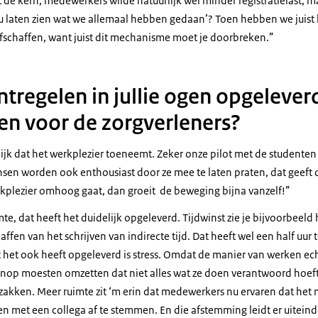
de kern, medewerkers wilde natuurlijk wél minder registratielast, m
u laten zien wat we allemaal hebben gedaan’? Toen hebben we juist
afschaffen, want juist dit mechanisme moet je doorbreken.
ntregelen in jullie ogen opgelever
 en voor de zorgverleners?
ijk dat het werkplezier toeneemt. Zeker onze pilot met de studenten a
nsen worden ook enthousiast door ze mee te laten praten, dat geeft d
kplezier omhoog gaat, dan groeit de beweging bijna vanzelf!
mte, dat heeft het duidelijk opgeleverd. Tijdwinst zie je bijvoorbeeld 
ffen van het schrijven van indirecte tijd. Dat heeft wel een half uur 
 het ook heeft opgeleverd is stress. Omdat de manier van werken ec
op moesten omzetten dat niet alles wat ze doen verantwoord hoeft t
zakken. Meer ruimte zit ‘m erin dat medewerkers nu ervaren dat het 
 met een collega af te stemmen. En die afstemming leidt er uiteinde