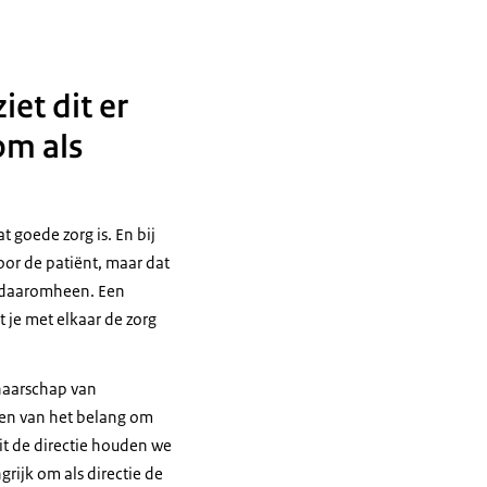
et dit er
om als
t goede zorg is. En bij
oor de patiënt, maar dat
k daaromheen. Een
 je met elkaar de zorg
naarschap van
jgen van het belang om
t de directie houden we
grijk om als directie de