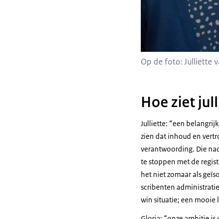
Op de foto: Julliette v
Hoe ziet jul
Julliette:
een belangrijk
zien dat inhoud en vert
verantwoording. Die nad
te stoppen met de regist
het niet zomaar als geïs
scribenten administrati
win situatie; een mooie
Gloria:
onze ambitie is 