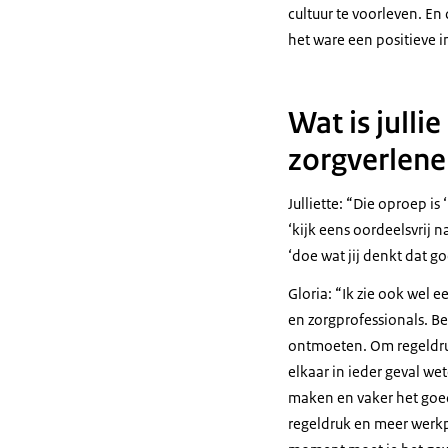
cultuur te voorleven. E
het ware een positieve i
Wat is jull
zorgverlene
Julliette:
Die oproep is 
‘kijk eens oordeelsvrij n
‘doe wat jij denkt dat go
Gloria:
Ik zie ook wel 
en zorgprofessionals. Be
ontmoeten. Om regeldruk
elkaar in ieder geval w
maken en vaker het goed
regeldruk en meer werkpl