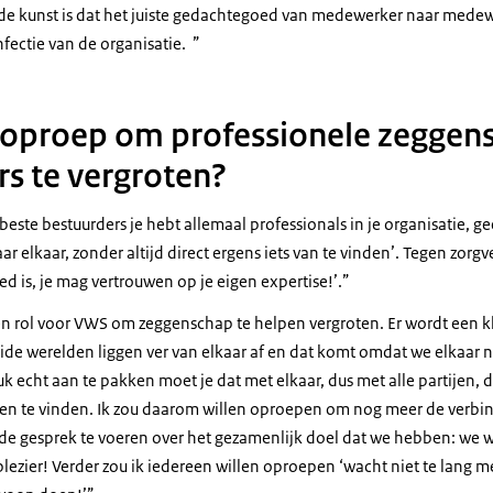
n de kunst is dat het juiste gedachtegoed van medewerker naar medewe
nfectie van de organisatie.
ie oproep om professionele zeggen
rs te vergroten?
‘beste bestuurders je hebt allemaal professionals in je organisatie, ge
aar elkaar, zonder altijd direct ergens iets van te vinden’. Tegen zorg
ed is, je mag vertrouwen op je eigen expertise!’.
een rol voor VWS om zeggenschap te helpen vergroten. Er wordt een 
ide werelden liggen ver van elkaar af en dat komt omdat we elkaar n
 echt aan te pakken moet je dat met elkaar, dus met alle partijen, 
eten te vinden. Ik zou daarom willen oproepen om nog meer de verbin
e gesprek te voeren over het gezamenlijk doel dat we hebben: we w
ezier! Verder zou ik iedereen willen oproepen ‘wacht niet te lang m