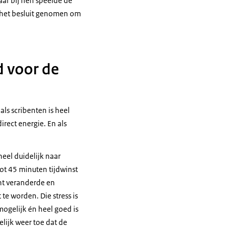
aar bij hen speelde de
 het besluit genomen om
d voor de
ls scribenten is heel
irect energie. En als
heel duidelijk naar
tot 45 minuten tijdwinst
ht veranderde en
e worden. Die stress is
mogelijk én heel goed is
lijk weer toe dat de