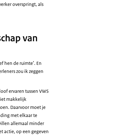
rker overspringt, als
schap van
ef hen de ruimte’. En
verleners zou ik zeggen
kloof ervaren tussen VWS
iet makkelijk
doen. Daarvoor moet je
ding met elkaar te
illen allemaal minder
et actie, op een gegeven