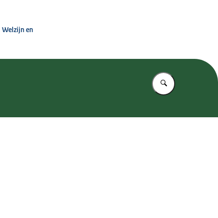
 Zorg
 Welzijn en
Vul in wat u z