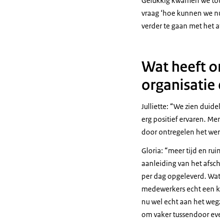
Gelukkig kwamen we tot 
vraag ‘hoe kunnen we n
verder te gaan met het 
Wat heeft o
organisatie
Julliette:
We zien duidel
erg positief ervaren. Me
door ontregelen het wer
Gloria:
meer tijd en rui
aanleiding van het afscha
per dag opgeleverd. Wat
medewerkers echt een kn
nu wel echt aan het weg
om vaker tussendoor even