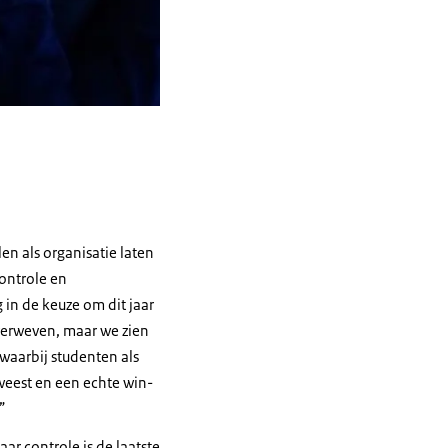
en als organisatie laten
ontrole en
in de keuze om dit jaar
 verweven, maar we zien
 waarbij studenten als
weest en een echte win-
ar controle is de laatste