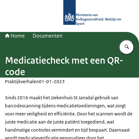
Naar de homepage van (Ont)Regel d
Ministerie van
Volksgezondheid, Welzijn en
Sport
Home
Documenten
Vu
Medicatiecheck met een QR-
code
Praktijkverhalen
01-01-2023
Sinds 2016 maakt het ziekenhuis St Jansdal gebruik van
barcodescanning tijdens medicatietoedieningen, wat zorgt
voor meer veiligheid en efficiëntie. Door het scannen wordt de
juiste medicatie aan de juiste patiënt toegediend, wat
handmatige controles vermindert en tijd bespaart. Daarnaast
wordt medicatieverificatie eenvoudiger door het