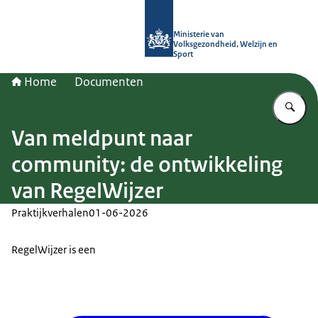
Naar de homepage van (Ont)Regel d
Ministerie van
Volksgezondheid, Welzijn en
Sport
Home
Documenten
Vu
Van meldpunt naar
community: de ontwikkeling
van RegelWijzer
Praktijkverhalen
01-06-2026
RegelWijzer is een