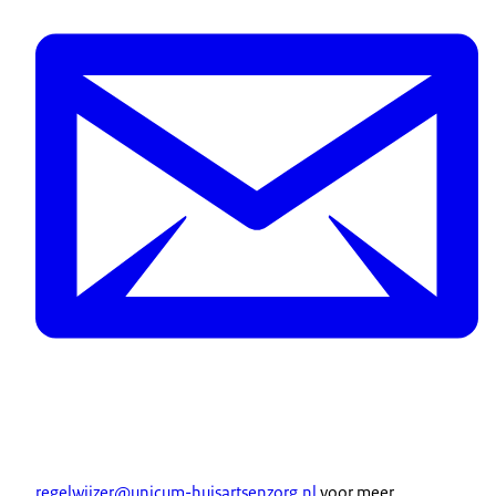
regelwijzer@unicum-huisartsenzorg.nl
voor meer