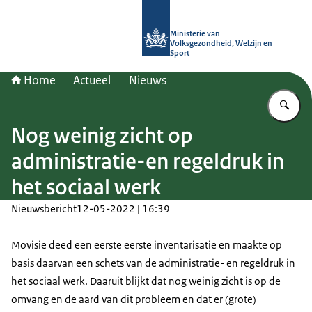
Naar de homepage van (Ont)Regel d
Ministerie van
Volksgezondheid, Welzijn en
Sport
Home
Actueel
Nieuws
Vu
Nog weinig zicht op
administratie-en regeldruk in
het sociaal werk
Nieuwsbericht
12-05-2022 | 16:39
Movisie deed een eerste eerste inventarisatie en maakte op
basis daarvan een schets van de administratie- en regeldruk in
het sociaal werk. Daaruit blijkt dat nog weinig zicht is op de
omvang en de aard van dit probleem en dat er (grote)